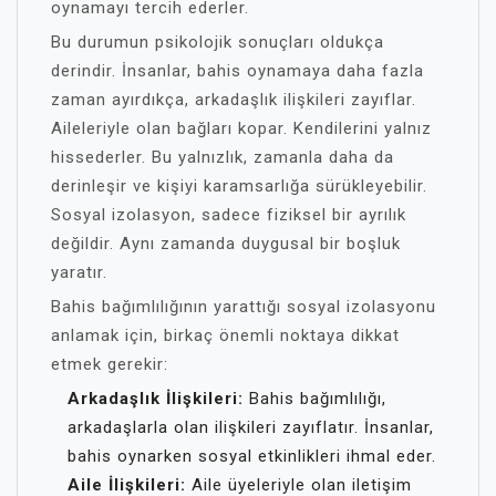
oynamayı tercih ederler.
Bu durumun psikolojik sonuçları oldukça
derindir. İnsanlar, bahis oynamaya daha fazla
zaman ayırdıkça, arkadaşlık ilişkileri zayıflar.
Aileleriyle olan bağları kopar. Kendilerini yalnız
hissederler. Bu yalnızlık, zamanla daha da
derinleşir ve kişiyi karamsarlığa sürükleyebilir.
Sosyal izolasyon, sadece fiziksel bir ayrılık
değildir. Aynı zamanda duygusal bir boşluk
yaratır.
Bahis bağımlılığının yarattığı sosyal izolasyonu
anlamak için, birkaç önemli noktaya dikkat
etmek gerekir:
Arkadaşlık İlişkileri:
Bahis bağımlılığı,
arkadaşlarla olan ilişkileri zayıflatır. İnsanlar,
bahis oynarken sosyal etkinlikleri ihmal eder.
Aile İlişkileri:
Aile üyeleriyle olan iletişim