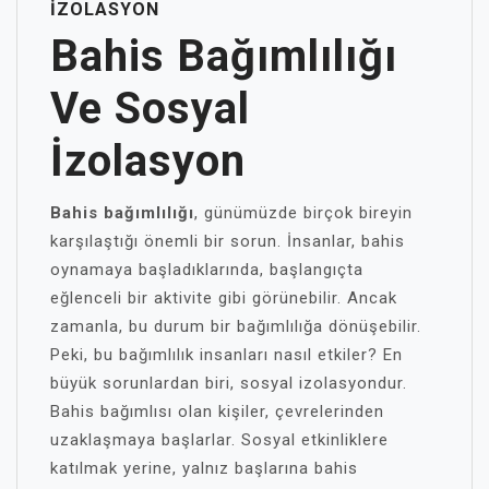
İZOLASYON
Bahis Bağımlılığı
Ve Sosyal
İzolasyon
Bahis bağımlılığı
, günümüzde birçok bireyin
karşılaştığı önemli bir sorun. İnsanlar, bahis
oynamaya başladıklarında, başlangıçta
eğlenceli bir aktivite gibi görünebilir. Ancak
zamanla, bu durum bir bağımlılığa dönüşebilir.
Peki, bu bağımlılık insanları nasıl etkiler? En
büyük sorunlardan biri, sosyal izolasyondur.
Bahis bağımlısı olan kişiler, çevrelerinden
uzaklaşmaya başlarlar. Sosyal etkinliklere
katılmak yerine, yalnız başlarına bahis