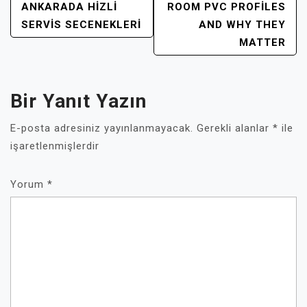
GEZINMESI
ANKARADA HIZLI
ROOM PVC PROFILES
SERVIS SECENEKLERI
AND WHY THEY
MATTER
Bir Yanıt Yazın
E-posta adresiniz yayınlanmayacak.
Gerekli alanlar
*
ile
işaretlenmişlerdir
Yorum
*