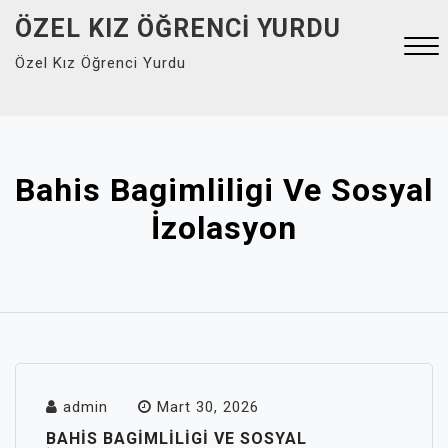
Skip
ÖZEL KIZ ÖĞRENCI YURDU
to
Özel Kız Öğrenci Yurdu
content
Close
Menu
Bahis Bagimliligi Ve Sosyal
İzolasyon
admin
Mart 30, 2026
BAHIS BAGIMLILIGI VE SOSYAL