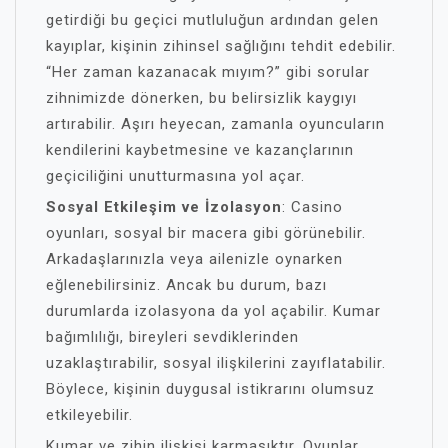
getirdiği bu geçici mutluluğun ardından gelen
kayıplar, kişinin zihinsel sağlığını tehdit edebilir.
“Her zaman kazanacak mıyım?” gibi sorular
zihnimizde dönerken, bu belirsizlik kaygıyı
artırabilir. Aşırı heyecan, zamanla oyuncuların
kendilerini kaybetmesine ve kazançlarının
geçiciliğini unutturmasına yol açar.
Sosyal Etkileşim ve İzolasyon
: Casino
oyunları, sosyal bir macera gibi görünebilir.
Arkadaşlarınızla veya ailenizle oynarken
eğlenebilirsiniz. Ancak bu durum, bazı
durumlarda izolasyona da yol açabilir. Kumar
bağımlılığı, bireyleri sevdiklerinden
uzaklaştırabilir, sosyal ilişkilerini zayıflatabilir.
Böylece, kişinin duygusal istikrarını olumsuz
etkileyebilir.
Kumar ve zihin ilişkisi karmaşıktır. Oyunlar,