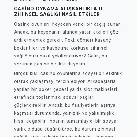
CASINO OYNAMA ALIŞKANLIKLARI
ZIHINSEL SAĞLIĞI NASIL ETKILER
Casino oyunları, heyecan verici bir kaçış sunar.
Ancak, bu heyecanın altında yatan etkileri göz
ardı etmemek gerekir. Peki, cömert kazanç
beklentileri ve kaybetme korkusu zihinsel
sağlığımızı nasıl şekillendiriyor? Gelin, bu
sorunun peşine birlikte düşelim.
Birçok kişi, casino oyunlarına sosyal bir etkinlik
olarak yaklaşmayı tercih ediyor. Arkadaşlarla
yapılan bir poker gecesi ya da slot makineleri
etrafında toplanmak, sosyal bağları
güçlendirebilir. Ancak, bu faaliyetlerin aşırıya
kaçması durumunda, yalnızlık ve yalıtılmışlık
hissi doğabilir. İnsanın tamamlayıcı bir sosyal
varlık olduğu düşünülürse, bu durum zihinsel