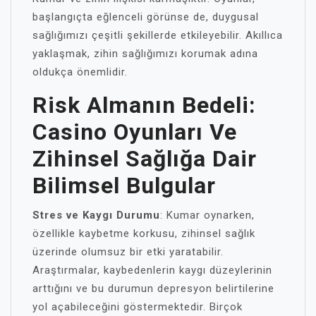
başlangıçta eğlenceli görünse de, duygusal
sağlığımızı çeşitli şekillerde etkileyebilir. Akıllıca
yaklaşmak, zihin sağlığımızı korumak adına
oldukça önemlidir.
Risk Almanın Bedeli:
Casino Oyunları Ve
Zihinsel Sağlığa Dair
Bilimsel Bulgular
Stres ve Kaygı Durumu
: Kumar oynarken,
özellikle kaybetme korkusu, zihinsel sağlık
üzerinde olumsuz bir etki yaratabilir.
Araştırmalar, kaybedenlerin kaygı düzeylerinin
arttığını ve bu durumun depresyon belirtilerine
yol açabileceğini göstermektedir. Birçok