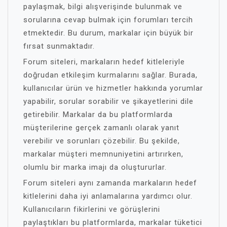
paylaşmak, bilgi alışverişinde bulunmak ve
sorularına cevap bulmak için forumları tercih
etmektedir. Bu durum, markalar için büyük bir
fırsat sunmaktadır.
Forum siteleri, markaların hedef kitleleriyle
doğrudan etkileşim kurmalarını sağlar. Burada,
kullanıcılar ürün ve hizmetler hakkında yorumlar
yapabilir, sorular sorabilir ve şikayetlerini dile
getirebilir. Markalar da bu platformlarda
müşterilerine gerçek zamanlı olarak yanıt
verebilir ve sorunları çözebilir. Bu şekilde,
markalar müşteri memnuniyetini artırırken,
olumlu bir marka imajı da oluştururlar.
Forum siteleri aynı zamanda markaların hedef
kitlelerini daha iyi anlamalarına yardımcı olur.
Kullanıcıların fikirlerini ve görüşlerini
paylaştıkları bu platformlarda, markalar tüketici