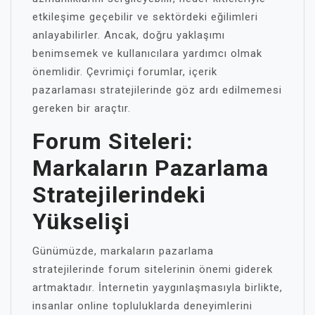
etkileşime geçebilir ve sektördeki eğilimleri
anlayabilirler. Ancak, doğru yaklaşımı
benimsemek ve kullanıcılara yardımcı olmak
önemlidir. Çevrimiçi forumlar, içerik
pazarlaması stratejilerinde göz ardı edilmemesi
gereken bir araçtır.
Forum Siteleri:
Markaların Pazarlama
Stratejilerindeki
Yükselişi
Günümüzde, markaların pazarlama
stratejilerinde forum sitelerinin önemi giderek
artmaktadır. İnternetin yaygınlaşmasıyla birlikte,
insanlar online topluluklarda deneyimlerini