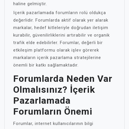
haline gelmiştir.
Içerik pazarlamada forumların rolü oldukça
değerlidir. Forumlarda aktif olarak yer alarak
markalar, hedef kitleleriyle doğrudan iletişim
kurabilir, güvenilirliklerini artırabilir ve organik
trafik elde edebilirler. Forumlar, değerli bir
etkileşim platformu olarak işlev görerek
markaların içerik pazarlama stratejilerine
önemli bir katkı sağlamaktadır.
Forumlarda Neden Var
Olmalısınız? İçerik
Pazarlamada
Forumların Önemi
Forumlar, internet kullanıcılarının bilgi