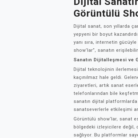
Dijital Sanatı
Görüntülü Sh
Dijital sanat, son yıllarda ç
yepyeni bir boyut kazandırdı
yanı sıra, internetin gücüyl
show'lar”, sanatın erişilebili
Sanatın Dijitalleşmesi ve 
Dijital teknolojinin ilerlemes
kaçınılmaz hale geldi. Gelen
ziyaretleri, artık sanat eserl
telefonlarından bile keşfetm
sanatın dijital platformlard
sanatseverlerle etkileşimi ar
Görüntülü show'lar, sanat ese
bölgedeki izleyicilere değil
sağlıyor. Bu platformlar saye