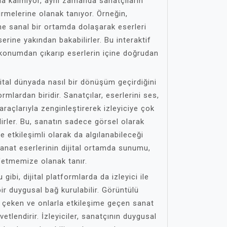
la kalmıyor, aynı zamanda sanatçıların
tirmelerine olanak tanıyor. Örneğin,
ine sanal bir ortamda dolaşarak eserleri
erine yakından bakabilirler. Bu interaktif
r konumdan çıkarıp eserlerin içine doğrudan
jital dünyada nasıl bir dönüşüm geçirdiğini
ormlardan biridir. Sanatçılar, eserlerini ses,
araçlarıyla zenginleştirerek izleyiciye çok
irler. Bu, sanatın sadece görsel olarak
e etkileşimli olarak da algılanabileceği
 sanat eserlerinin dijital ortamda sunumu,
şfetmemize olanak tanır.
gibi, dijital platformlarda da izleyici ile
ir duygusal bağ kurulabilir. Görüntülü
ine çeken ve onlarla etkileşime geçen sanat
etlendirir. İzleyiciler, sanatçının duygusal