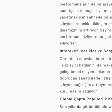
performansların da bir araya
sanatçılar, dansçılar ve müz
yaşatmak için sahnede bir ar
izleyicilere anlık etkileşim 
dinamizmini artırıyor. Seyirc
performansı izliyormuş gibi 
ediyorlar.
Interaktif İçerikler ve S
Görüntülü showlar, interakt
ile izleyici katılımını da ma
gidişatını etkileyen anketler
doğrudan sanatçılarla iletişi
izleyici bağlılığını artırıyor 
kurulmasını sağlıyor.
Global Çapta Popülerlik 
Son yıllarda görüntülü showl