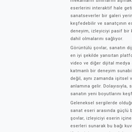
mekânların sınırlarını aşmak
eserlerini interaktif hale ge
sanatseverler bir galeri yer
keşfedebilir ve sanatçının es
deneyim, izleyiciyi pasif bi
dahil olmalarını sağlıyor.
Görüntülü şovlar, sanatın di
en iyi şekilde yansıtan platf
video ve diğer dijital medya 
katmanlı bir deneyim sunabil
değil, aynı zamanda işitsel v
anlamına gelir. Dolayısıyla,
sanatın yeni boyutlarını ke
Geleneksel sergilerde olduğu 
sanat eseri arasında güçlü b
şovlar, izleyiciyi eserin iç
eserleri sunarak bu bağı kuvv