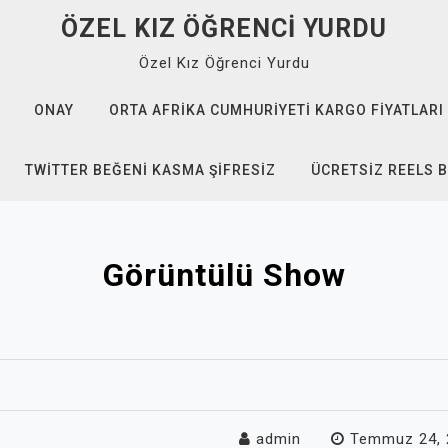
ÖZEL KIZ ÖĞRENCI YURDU
Özel Kız Öğrenci Yurdu
ONAY
ORTA AFRIKA CUMHURIYETI KARGO FIYATLARI
TWITTER BEĞENI KASMA ŞIFRESIZ
ÜCRETSIZ REELS B
Görüntülü Show
admin
Temmuz 24, 