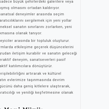
sadece büyük şehirlerdeki galerilere veya
şmış olmasını ortadan kaldırıyor.
ve sanatsal deneyimler arasında seçim
ratıcılıklarını sergilemek için yeni yollar
neksel sanatın sınırlarını zorlarken, yeni
ıkmasına olanak tanıyor.
eyiciler arasında bir topluluk oluşturur.
ormlarda etkileşime geçerek düşüncelerini
ğrudan iletişim kurabilir ve sanatın geleceği
nteraktif deneyim, sanatseverleri pasif
 aktif katılımcılara dönüştürür.
şilebilirliğini artırarak ve kültürel
anatın evlerimize taşınmasında devrim
 gücünü daha geniş kitlelere ulaştırarak,
ratıcılığı ve yeniliği keşfetmesine olanak