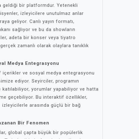
 geldiği bir platformdur. Yetenekli
isyenler, izleyicilere unutulmaz anlar
aya geliyor. Canlı yayın formatı,
imkanı sağlıyor ve bu da showların
iler, adeta bir konser veya tiyatro
gerçek zamanlı olarak olaylara tanıklık
osyal Medya Entegrasyonu
if içerikler ve sosyal medya entegrasyonu
ksimize ediyor. Seyirciler, programın
e katılabiliyor, yorumlar yapabiliyor ve hatta
me geçebiliyor. Bu interaktif özellikler,
ve izleyicilerle arasında güçlü bir bağ
Kazanan Bir Fenomen
ar, global çapta büyük bir popülerlik