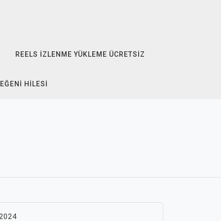
REELS İZLENME YÜKLEME ÜCRETSIZ
EĞENI HILESI
2024