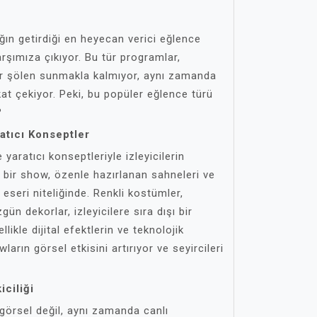
ağın getirdiği en heyecan verici eğlence
arşımıza çıkıyor. Bu tür programlar,
bir şölen sunmakla kalmıyor, aynı zamanda
ikkat çekiyor. Peki, bu popüler eğlence türü
?
ratıcı Konseptler
yaratıcı konseptleriyle izleyicilerin
 bir show, özenle hazırlanan sahneleri ve
 eseri niteliğinde. Renkli kostümler,
ün dekorlar, izleyicilere sıra dışı bir
ikle dijital efektlerin ve teknolojik
wların görsel etkisini artırıyor ve seyircileri
ciliği
görsel değil, aynı zamanda canlı