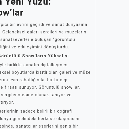
n Yeni Yüzü:
ow’lar
arpıcı bir evrim geçirdi ve sanat dünyasına
. Geleneksel galeri sergileri ve müzelerin
e sanatseverlerle buluşan “görüntülü
rliğini ve etkileşimini dönüştürdü.
Görüntülü Show'ların Yükselişi
iyle birlikte sanatın dijitalleşmesi
eksel boyutlarda kısıtlı olan galeri ve müze
erini evin rahatlığında, hatta cep
e fırsatı sunuyor. Görüntülü show'lar,
a sergilenmesine olanak tanıyor ve
tırıyor.
rlerinin sadece belirli bir coğrafi
, dünya genelindeki herkese ulaşmasını
sinde, sanatçılar eserlerini geniş bir