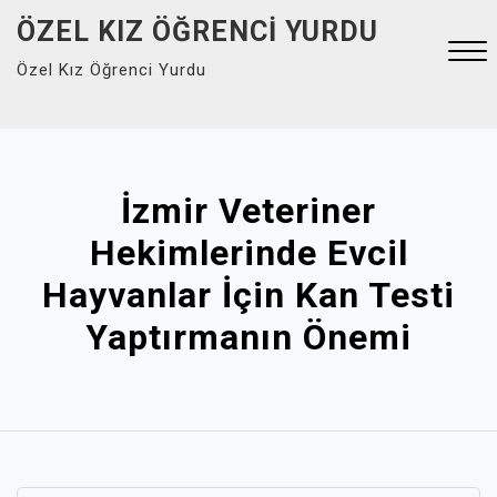
Skip
ÖZEL KIZ ÖĞRENCI YURDU
to
Özel Kız Öğrenci Yurdu
content
Close
Menu
İzmir Veteriner
Hekimlerinde Evcil
Hayvanlar İçin Kan Testi
Yaptırmanın Önemi