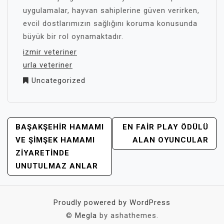
uygulamalar, hayvan sahiplerine güven verirken,
evcil dostlarımızın sağlığını koruma konusunda
büyük bir rol oynamaktadır.
izmir veteriner
urla veteriner
Uncategorized
YAZI
BAŞAKŞEHIR HAMAMI
EN FAIR PLAY ÖDÜLÜ
GEZINMESI
VE ŞIMŞEK HAMAMI
ALAN OYUNCULAR
ZIYARETINDE
UNUTULMAZ ANLAR
Proudly powered by WordPress
©
Megla
by ashathemes.