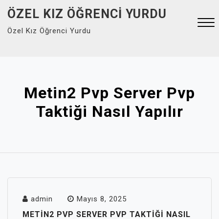
Skip
ÖZEL KIZ ÖĞRENCI YURDU
to
Özel Kız Öğrenci Yurdu
content
Close
Menu
Metin2 Pvp Server Pvp
Taktiği Nasıl Yapılır
admin
Mayıs 8, 2025
METIN2 PVP SERVER PVP TAKTIĞI NASIL