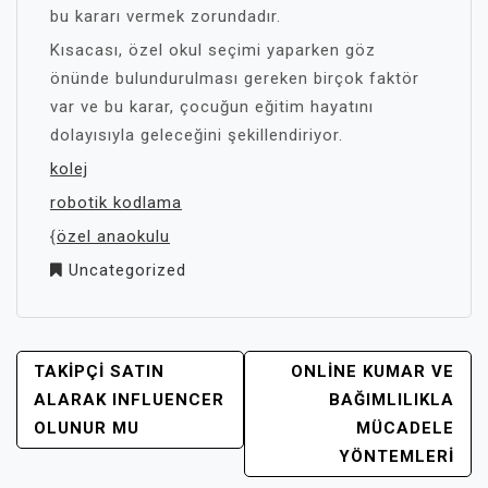
bu kararı vermek zorundadır.
Kısacası, özel okul seçimi yaparken göz
önünde bulundurulması gereken birçok faktör
var ve bu karar, çocuğun eğitim hayatını
dolayısıyla geleceğini şekillendiriyor.
kolej
robotik kodlama
{
özel anaokulu
Uncategorized
YAZI
TAKIPÇI SATIN
ONLINE KUMAR VE
GEZINMESI
ALARAK INFLUENCER
BAĞIMLILIKLA
OLUNUR MU
MÜCADELE
YÖNTEMLERI