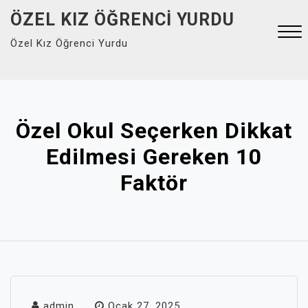
Skip
ÖZEL KIZ ÖĞRENCI YURDU
to
Özel Kız Öğrenci Yurdu
content
Close
Menu
Özel Okul Seçerken Dikkat
Edilmesi Gereken 10
Faktör
admin
Ocak 27, 2025