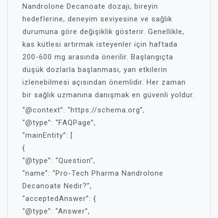
Nandrolone Decanoate dozajı, bireyin
hedeflerine, deneyim seviyesine ve sağlık
durumuna göre değişiklik gösterir. Genellikle,
kas kütlesi artırmak isteyenler için haftada
200-600 mg arasında önerilir. Başlangıçta
düşük dozlarla başlanması, yan etkilerin
izlenebilmesi açısından önemlidir. Her zaman
bir sağlık uzmanına danışmak en güvenli yoldur.
“@context”: “https://schema.org”,
“@type”: “FAQPage”,
“mainEntity”: [
{
“@type”: “Question”,
“name”: “Pro-Tech Pharma Nandrolone
Decanoate Nedir?”,
“acceptedAnswer”: {
“@type”: “Answer”,