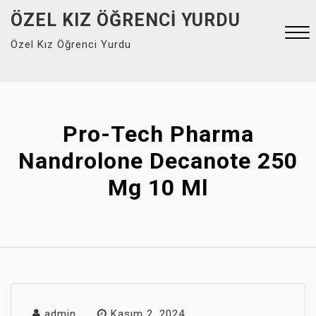
Skip
ÖZEL KIZ ÖĞRENCI YURDU
to
Özel Kız Öğrenci Yurdu
content
Close
Menu
Pro-Tech Pharma
Nandrolone Decanote 250
Mg 10 Ml
admin
Kasım 2, 2024