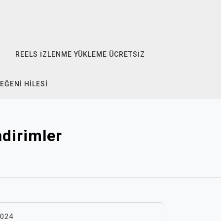
REELS İZLENME YÜKLEME ÜCRETSIZ
EĞENI HILESI
ndirimler
2024