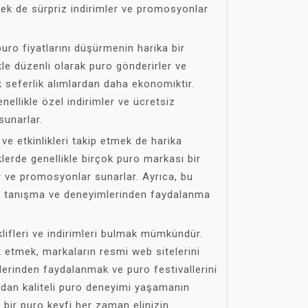
ek de sürpriz indirimler ve promosyonlar
puro fiyatlarını düşürmenin harika bir
kle düzenli olarak puro gönderirler ve
ek seferlik alımlardan daha ekonomiktir.
enellikle özel indirimler ve ücretsiz
sunarlar.
 ve etkinlikleri takip etmek de harika
iklerde genellikle birçok puro markası bir
er ve promosyonlar sunarlar. Ayrıca, bu
yla tanışma ve deneyimlerinden faydalanma
eklifleri ve indirimleri bulmak mümkündür.
 etmek, markaların resmi web sitelerini
lerinden faydalanmak ve puro festivallerini
dan kaliteli puro deneyimi yaşamanın
i bir puro keyfi her zaman elinizin