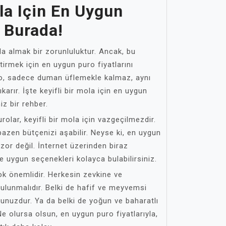
ola Için En Uygun
ı Burada!
mola almak bir zorunluluktur. Ancak, bu
tirmek için en uygun puro fiyatlarını
uro, sadece duman üflemekle kalmaz, aynı
arır. İşte keyifli bir mola için en uygun
iz bir rehber.
urolar, keyifli bir mola için vazgeçilmezdir.
azen bütçenizi aşabilir. Neyse ki, en uygun
 zor değil. İnternet üzerinden biraz
 uygun seçenekleri kolayca bulabilirsiniz.
ok önemlidir. Herkesin zevkine ve
bulunmalıdır. Belki de hafif ve meyvemsi
rsunuzdur. Ya da belki de yoğun ve baharatlı
Ne olursa olsun, en uygun puro fiyatlarıyla,