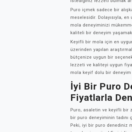
istediğiniz lezzeti bulmak ar
Puro içmek sadece bir alışka
meselesidir. Dolayısıyla, en 
mola deneyiminizi mükemmel
kaliteli bir deneyim yaşama
Keyifli bir mola için en uygu
üzerinden yapılan araştırmal
bütçenize uygun bir seçenek 
lezzeti ve kaliteyi uygun f
mola keyif dolu bir deneyim h
İyi Bir Puro D
Fiyatlarla De
Puro, asaletin ve keyifli bi
bir puro deneyiminin tadını
Peki, iyi bir puro denedini