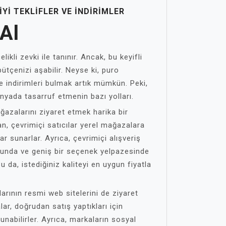
YI TEKLIFLER VE İNDIRIMLER
Al
ikli zevki ile tanınır. Ancak, bu keyifli
tçenizi aşabilir. Neyse ki, puro
i ve indirimleri bulmak artık mümkün. Peki,
ünyada tasarruf etmenin bazı yolları.
ğazalarını ziyaret etmek harika bir
, çevrimiçi satıcılar yerel mağazalara
ar sunarlar. Ayrıca, çevrimiçi alışveriş
runda ve geniş bir seçenek yelpazesinde
 da, istediğiniz kaliteyi en uygun fiyatla
larının resmi web sitelerini de ziyaret
ar, doğrudan satış yaptıkları için
unabilirler. Ayrıca, markaların sosyal