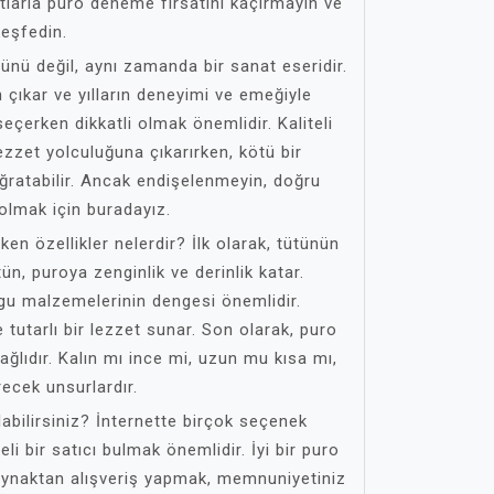
atlarla puro deneme fırsatını kaçırmayın ve
eşfedin.
rünü değil, aynı zamanda bir sanat eseridir.
en çıkar ve yılların deneyimi ve emeğiyle
seçerken dikkatli olmak önemlidir. Kaliteli
lezzet yolculuğuna çıkarırken, kötü bir
 uğratabilir. Ancak endişelenmeyin, doğru
olmak için buradayız.
en özellikler nelerdir? İlk olarak, tütünün
ütün, puroya zenginlik ve derinlik katar.
olgu malzemelerinin dengesi önemlidir.
 tutarlı bir lezzet sunar. Son olarak, puro
ağlıdır. Kalın mı ince mi, uzun mu kısa mı,
recek unsurlardır.
labilirsiniz? İnternette birçok seçenek
eli bir satıcı bulmak önemlidir. İyi bir puro
 kaynaktan alışveriş yapmak, memnuniyetiniz