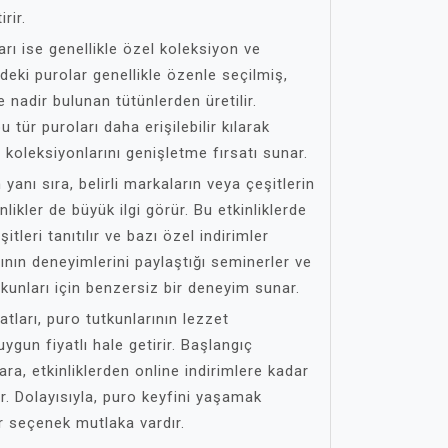
rir.
rı ise genellikle özel koleksiyon ve
erdeki purolar genellikle özenle seçilmiş,
 nadir bulunan tütünlerden üretilir.
bu tür puroları daha erişilebilir kılarak
 koleksiyonlarını genişletme fırsatı sunar.
yanı sıra, belirli markaların veya çeşitlerin
nlikler de büyük ilgi görür. Bu etkinliklerde
itleri tanıtılır ve bazı özel indirimler
rının deneyimlerini paylaştığı seminerler ve
tkunları için benzersiz bir deneyim sunar.
satları, puro tutkunlarının lezzet
ygun fiyatlı hale getirir. Başlangıç
ra, etkinliklerden online indirimlere kadar
r. Dolayısıyla, puro keyfini yaşamak
r seçenek mutlaka vardır.