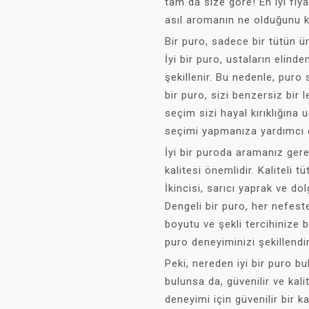
tam da size göre! En iyi fiy
asıl aromanın ne olduğunu k
Bir puro, sadece bir tütün ü
İyi bir puro, ustaların elind
şekillenir. Bu nedenle, puro 
bir puro, sizi benzersiz bir 
seçim sizi hayal kırıklığına
seçimi yapmanıza yardımcı 
İyi bir puroda aramanız gerek
kalitesi önemlidir. Kaliteli t
İkincisi, sarıcı yaprak ve d
Dengeli bir puro, her nefeste
boyutu ve şekli tercihinize b
puro deneyiminizi şekillendi
Peki, nereden iyi bir puro bu
bulunsa da, güvenilir ve kalit
deneyimi için güvenilir bir