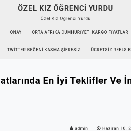
ÖZEL KIZ ÖĞRENCI YURDU
Özel Kız Öğrenci Yurdu
ONAY
ORTA AFRIKA CUMHURIYETI KARGO FIYATLARI
TWITTER BEĞENI KASMA ŞIFRESIZ
ÜCRETSIZ REELS B
atlarında En İyi Teklifler Ve İ
admin
Haziran 10, 