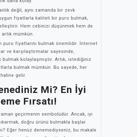
tık daha kolay.
nlık değil, aynı zamanda bir zevk
uygun fiyatlarla kaliteli bir puro bulmak,
leştirir. Hem cebinizi düşünmek hem de
k artık mümkün.
n puro fiyatlarını bulmak önemlidir. İnternet
ar ve karşılaştırmalar sayesinde,
bulmak kolaylaşmıştır. Artık, istediğiniz
iyatlarla bulmak mümkün. Bu sayede, her
aline gelir.
enediniz Mi? En İyi
neme Fırsatı!
r zaman geçirmenin sembolüdür. Ancak, iyi
 çıkarmak, doğru ürünü bulmakla başlar.
z mi? Eğer henüz denemediyseniz, bu makale