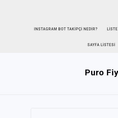
Skip
to
content
INSTAGRAM BOT TAKIPÇI NEDIR?
LISTE
SAYFA LISTESI
Puro Fiy