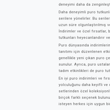
deneyimi daha da zenginleşti
Daha deneyimli puro tutkunla
serilere yönelirler. Bu seril
uzun süre olgunlaştırılmış ve
İndirimler ve özel fırsatlar, 
tutkunları heyecanlandırır ve
Puro dünyasında indirimlerin 
tanıtımı için düzenlenen etki
genellikle yeni çıkan puro çeş
sunulur. Ayrıca, puro ustala
tadım etkinlikleri de puro tu
En iyi puro indirimleri ve fır
yolculuğunu daha keyifli ve u
setlerinden özel koleksiyonla
birçok farklı seçenek bulunu
isteyen herkes için uygun bi