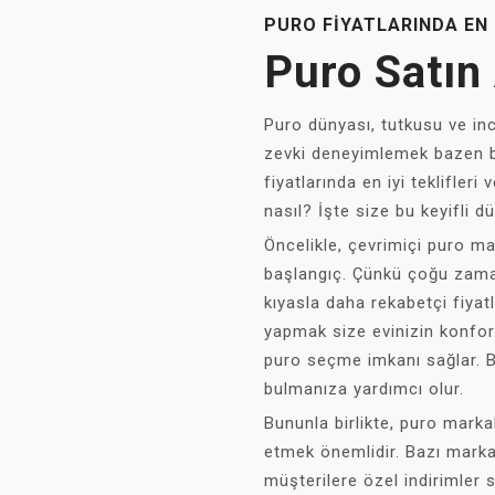
PURO FIYATLARINDA EN İ
Puro Satın 
Puro dünyası, tutkusu ve incel
zevki deneyimlemek bazen bü
fiyatlarında en iyi teklifler
nasıl? İşte size bu keyifli d
Öncelikle, çevrimiçi puro ma
başlangıç. Çünkü çoğu zaman
kıyasla daha rekabetçi fiyatl
yapmak size evinizin konfo
puro seçme imkanı sağlar. Bu
bulmanıza yardımcı olur.
Bununla birlikte, puro marka
etmek önemlidir. Bazı markal
müşterilere özel indirimler s