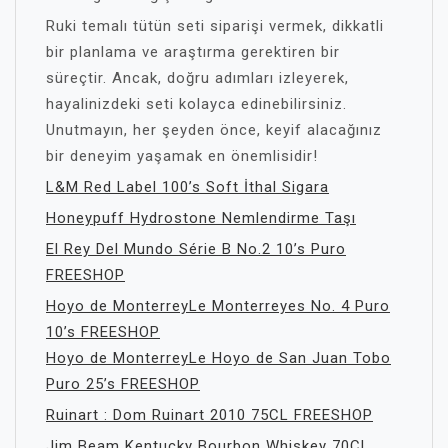
Ruki temalı tütün seti siparişi vermek, dikkatli
bir planlama ve araştırma gerektiren bir
süreçtir. Ancak, doğru adımları izleyerek,
hayalinizdeki seti kolayca edinebilirsiniz.
Unutmayın, her şeyden önce, keyif alacağınız
bir deneyim yaşamak en önemlisidir!
L&M Red Label 100’s Soft İthal Sigara
Honeypuff Hydrostone Nemlendirme Taşı
El Rey Del Mundo Série B No.2 10’s Puro
FREESHOP
Hoyo de MonterreyLe Monterreyes No. 4 Puro
10’s FREESHOP
Hoyo de MonterreyLe Hoyo de San Juan Tobo
Puro 25’s FREESHOP
Ruinart : Dom Ruinart 2010 75CL FREESHOP
Jim Beam Kentucky Bourbon Whiskey 70Cl