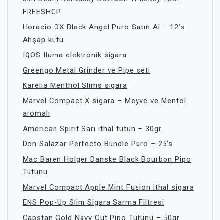
FREESHOP
Horacio OX Black Angel Puro Satın Al – 12’s
Ahşap kutu
IQOS Iluma elektronik sigara
Greengo Metal Grinder ve Pipe seti
Karelia Menthol Slims sigara
Marvel Compact X sigara – Meyve ve Mentol
aromalı
American Spirit Sarı ithal tütün – 30gr
Don Salazar Perfecto Bundle Puro – 25’s
Mac Baren Holger Danske Black Bourbon Pipo
Tütünü
Marvel Compact Apple Mint Fusion ithal sigara
ENS Pop-Up Slim Sigara Sarma Filtresi
Capstan Gold Navy Cut Pipo Tütünü – 50gr