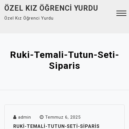
Skip
ÖZEL KIZ ÖĞRENCI YURDU
to
Özel Kız Öğrenci Yurdu
content
Close
Menu
Ruki-Temali-Tutun-Seti-
Siparis
admin
Temmuz 6, 2025
RUKI-TEMALI-TUTUN-SETI-SIPARIS