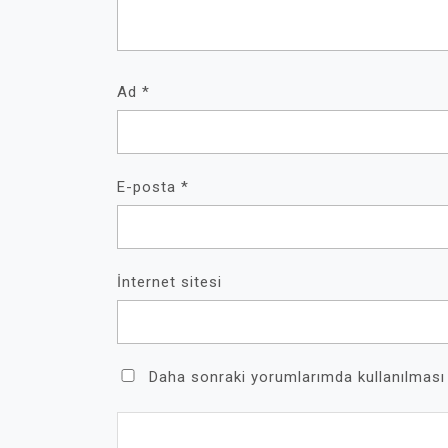
Ad
*
E-posta
*
İnternet sitesi
Daha sonraki yorumlarımda kullanılması 