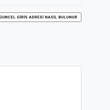
GUNCEL GIRIS ADRESI NASIL BULUNUR