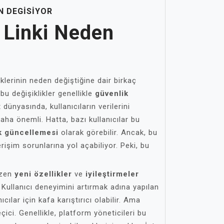
EN DEGISIYOR
 Linki Neden
klerinin neden değiştiğine dair birkaç
 bu değişiklikler genellikle
güvenlik
et dünyasında, kullanıcıların verilerini
a önemli. Hatta, bazı kullanıcılar bu
k güncellemesi
olarak görebilir. Ancak, bu
erişim sorunlarına yol açabiliyor. Peki, bu
azen
yeni özellikler
ve
iyileştirmeler
. Kullanıcı deneyimini artırmak adına yapılan
cılar için kafa karıştırıcı olabilir. Ama
ci. Genellikle, platform yöneticileri bu