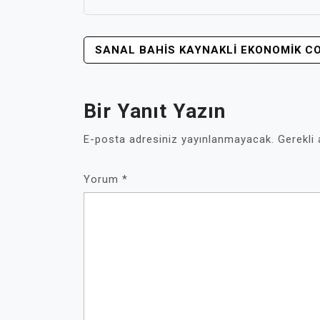
YAZI
SANAL BAHIS KAYNAKLI EKONOMIK CO
GEZINMESI
Bir Yanıt Yazın
E-posta adresiniz yayınlanmayacak.
Gerekli
Yorum
*