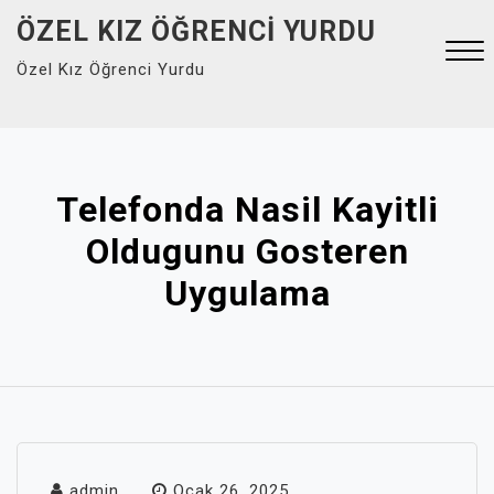
Skip
ÖZEL KIZ ÖĞRENCI YURDU
to
Özel Kız Öğrenci Yurdu
content
Close
Menu
Telefonda Nasil Kayitli
Oldugunu Gosteren
Uygulama
admin
Ocak 26, 2025