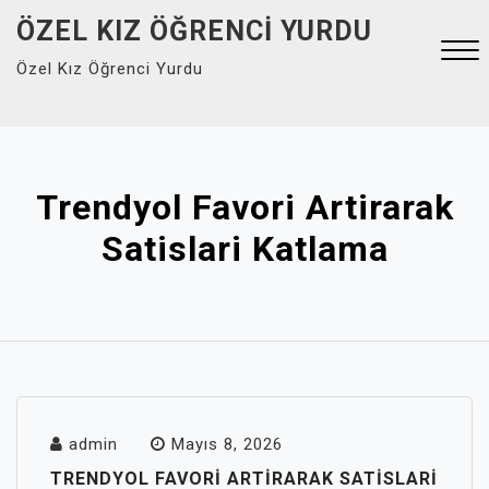
Skip
ÖZEL KIZ ÖĞRENCI YURDU
to
Özel Kız Öğrenci Yurdu
content
Close
Menu
Trendyol Favori Artirarak
Satislari Katlama
admin
Mayıs 8, 2026
TRENDYOL FAVORI ARTIRARAK SATISLARI