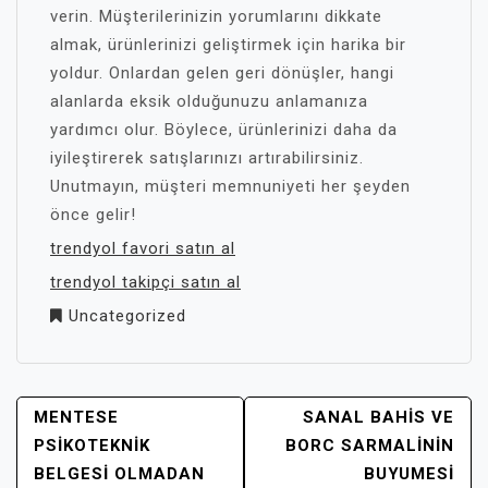
verin. Müşterilerinizin yorumlarını dikkate
almak, ürünlerinizi geliştirmek için harika bir
yoldur. Onlardan gelen geri dönüşler, hangi
alanlarda eksik olduğunuzu anlamanıza
yardımcı olur. Böylece, ürünlerinizi daha da
iyileştirerek satışlarınızı artırabilirsiniz.
Unutmayın, müşteri memnuniyeti her şeyden
önce gelir!
trendyol favori satın al
trendyol takipçi satın al
Uncategorized
YAZI
MENTESE
SANAL BAHIS VE
GEZINMESI
PSIKOTEKNIK
BORC SARMALININ
BELGESI OLMADAN
BUYUMESI