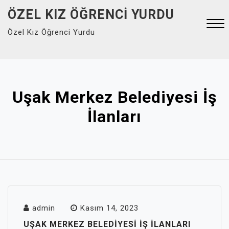
Skip
ÖZEL KIZ ÖĞRENCI YURDU
to
Özel Kız Öğrenci Yurdu
content
Close
Menu
Uşak Merkez Belediyesi İş
İlanları
admin
Kasım 14, 2023
UŞAK MERKEZ BELEDIYESI İŞ İLANLARI