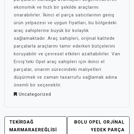
ekonomik ve hızlı bir şekilde araçlarını
onarabilirler. İkinci el parça satıcılarının geniş
ürün yelpazesi ve uygun fiyatları, bu bölgedeki
araç sahiplerine büyük bir kolaylık
sağlamaktadır. Araç sahipleri, orijinal kalitede
parçalarla araçlarını tamir ederken bütçelerini
koruyabilir ve çevresel etkileri azaltabilirler. Van
Erciş'teki Opel araç sahipleri için ikinci el
parçalar, onarım sürecindeki maliyetleri
düşürmek ve zaman tasarrufu sağlamak adına
önemli bir seçenektir.
Uncategorized
YAZI
TEKIRDAĞ
BOLU OPEL ORJINAL
GEZINMESI
MARMARAEREĞLISI
YEDEK PARÇA