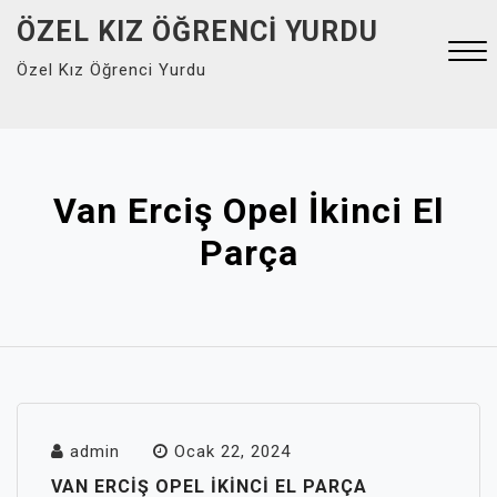
Skip
ÖZEL KIZ ÖĞRENCI YURDU
to
Özel Kız Öğrenci Yurdu
content
Close
Menu
Van Erciş Opel İkinci El
Parça
admin
Ocak 22, 2024
VAN ERCIŞ OPEL İKINCI EL PARÇA