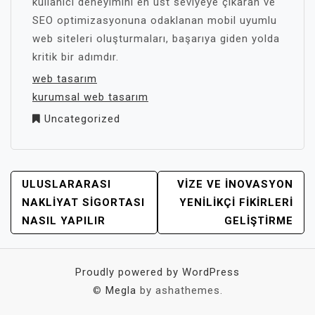
kullanıcı deneyimini en üst seviyeye çıkaran ve
SEO optimizasyonuna odaklanan mobil uyumlu
web siteleri oluşturmaları, başarıya giden yolda
kritik bir adımdır.
web tasarım
kurumsal web tasarım
Uncategorized
YAZI
ULUSLARARASI
VIZE VE İNOVASYON
GEZINMESI
NAKLIYAT SIGORTASI
YENILIKÇI FIKIRLERI
NASIL YAPILIR
GELIŞTIRME
Proudly powered by WordPress
©
Megla
by ashathemes.