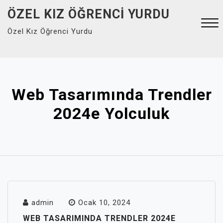
Skip
ÖZEL KIZ ÖĞRENCI YURDU
to
Özel Kız Öğrenci Yurdu
content
Close
Menu
Web Tasarımında Trendler
2024e Yolculuk
admin
Ocak 10, 2024
WEB TASARIMINDA TRENDLER 2024E