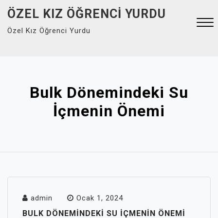
Skip
ÖZEL KIZ ÖĞRENCI YURDU
to
Özel Kız Öğrenci Yurdu
content
Close
Menu
Bulk Dönemindeki Su
İçmenin Önemi
admin
Ocak 1, 2024
BULK DÖNEMINDEKI SU İÇMENIN ÖNEMI