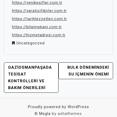
https://yenikesifler.com.tr
https://yaraticifikirler.com.tr
https://tarihlezzetleri.com.tr
https://bilgimekani.com.tr
https://hizmetadresi.com.tr
Uncategorized
YAZI
GAZIOSMANPAŞADA
BULK DÖNEMINDEKI
GEZINMESI
TESISAT
SU İÇMENIN ÖNEMI
KONTROLLERI VE
BAKIM ÖNERILERI
Proudly powered by WordPress
©
Megla
by ashathemes.