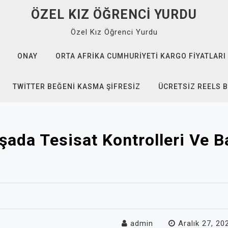
ÖZEL KIZ ÖĞRENCI YURDU
Özel Kız Öğrenci Yurdu
ONAY
ORTA AFRIKA CUMHURIYETI KARGO FIYATLARI
TWITTER BEĞENI KASMA ŞIFRESIZ
ÜCRETSIZ REELS B
da Tesisat Kontrolleri Ve B
admin
Aralık 27, 20