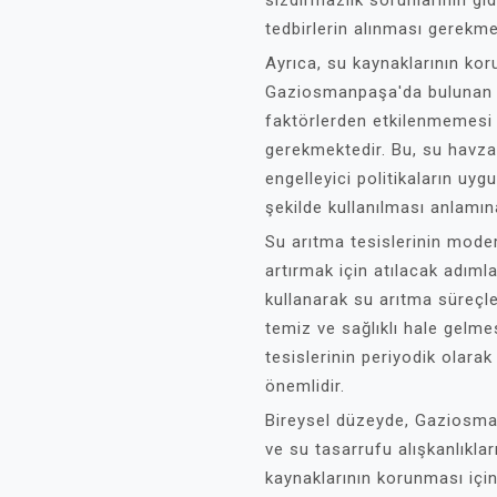
tedbirlerin alınması gerekme
Ayrıca, su kaynaklarının kor
Gaziosmanpaşa'da bulunan s
faktörlerden etkilenmemesi i
gerekmektedir. Bu, su havzala
engelleyici politikaların uyg
şekilde kullanılması anlamına
Su arıtma tesislerinin mode
artırmak için atılacak adımla
kullanarak su arıtma süreçler
temiz ve sağlıklı hale gelmes
tesislerinin periyodik olara
önemlidir.
Bireysel düzeyde, Gaziosman
ve su tasarrufu alışkanlıklar
kaynaklarının korunması için 