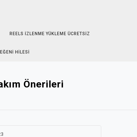
REELS İZLENME YÜKLEME ÜCRETSIZ
EĞENI HILESI
akım Önerileri
23