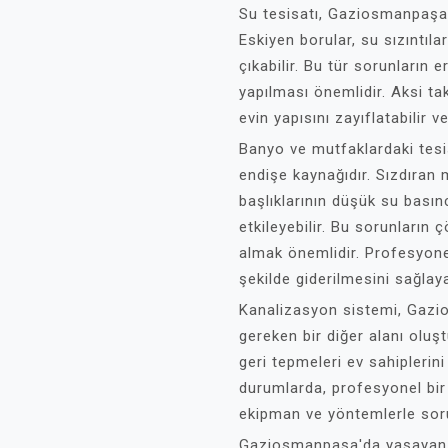
Su tesisatı, Gaziosmanpaşa'da
Eskiyen borular, su sızıntıla
çıkabilir. Bu tür sorunların 
yapılması önemlidir. Aksi tak
evin yapısını zayıflatabilir v
Banyo ve mutfaklardaki tesis
endişe kaynağıdır. Sızdıran 
başlıklarının düşük su bası
etkileyebilir. Bu sorunların
almak önemlidir. Profesyonel
şekilde giderilmesini sağlaya
Kanalizasyon sistemi, Gazi
gereken bir diğer alanı oluş
geri tepmeleri ev sahiplerini
durumlarda, profesyonel bir 
ekipman ve yöntemlerle sorun
Gaziosmanpaşa'da yaşayan e