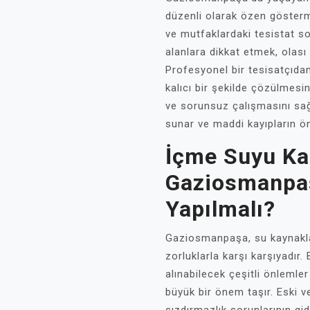
düzenli olarak özen gösterm
ve mutfaklardaki tesistat so
alanlara dikkat etmek, olası
Profesyonel bir tesisatçıdan
kalıcı bir şekilde çözülmesin
ve sorunsuz çalışmasını sağ
sunar ve maddi kayıpların ö
İçme Suyu Kal
Gaziosmanpaş
Yapılmalı?
Gaziosmanpaşa, su kaynakla
zorluklarla karşı karşıyadır.
alınabilecek çeşitli önlemler 
büyük bir önem taşır. Eski v
sızdırmazlık sorunlarının gi