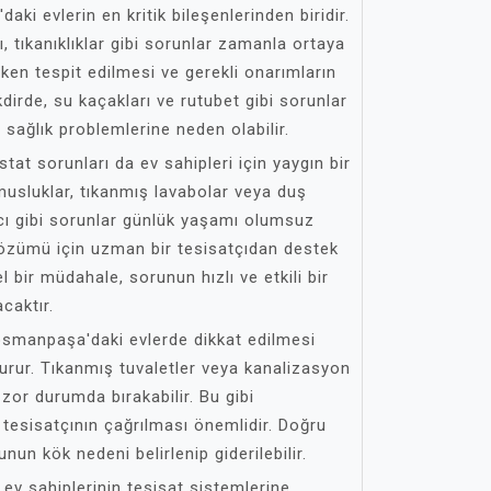
ki evlerin en kritik bileşenlerinden biridir.
rı, tıkanıklıklar gibi sorunlar zamanla ortaya
erken tespit edilmesi ve gerekli onarımların
dirde, su kaçakları ve rutubet gibi sorunlar
e sağlık problemlerine neden olabilir.
tat sorunları da ev sahipleri için yaygın bir
musluklar, tıkanmış lavabolar veya duş
ncı gibi sorunlar günlük yaşamı olumsuz
 çözümü için uzman bir tesisatçıdan destek
 bir müdahale, sorunun hızlı ve etkili bir
caktır.
osmanpaşa'daki evlerde dikkat edilmesi
turur. Tıkanmış tuvaletler veya kanalizasyon
 zor durumda bırakabilir. Bu gibi
tesisatçının çağrılması önemlidir. Doğru
un kök nedeni belirlenip giderilebilir.
v sahiplerinin tesisat sistemlerine