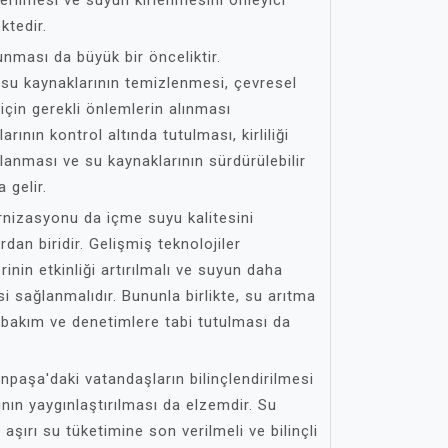
ktedir.
unması da büyük bir önceliktir.
u kaynaklarının temizlenmesi, çevresel
çin gerekli önlemlerin alınması
rının kontrol altında tutulması, kirliliği
ulanması ve su kaynaklarının sürdürülebilir
 gelir.
rnizasyonu da içme suyu kalitesini
rdan biridir. Gelişmiş teknolojiler
inin etkinliği artırılmalı ve suyun daha
i sağlanmalıdır. Bununla birlikte, su arıtma
k bakım ve denetimlere tabi tutulması da
paşa'daki vatandaşların bilinçlendirilmesi
ının yaygınlaştırılması da elzemdir. Su
aşırı su tüketimine son verilmeli ve bilinçli