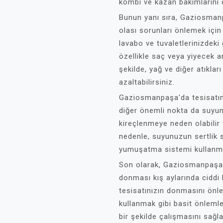
kombi ve kazan bakımlarını d
Bunun yanı sıra, Gaziosman
olası sorunları önlemek için 
lavabo ve tuvaletlerinizdeki
özellikle saç veya yiyecek ar
şekilde, yağ ve diğer atıkları
azaltabilirsiniz.
Gaziosmanpaşa'da tesisatın
diğer önemli nokta da suyun s
kireçlenmeye neden olabilir ve
nedenle, suyunuzun sertlik s
yumuşatma sistemi kullanmak
Son olarak, Gaziosmanpaşa'd
donması kış aylarında ciddi 
tesisatınızın donmasını önle
kullanmak gibi basit önlemler
bir şekilde çalışmasını sağ